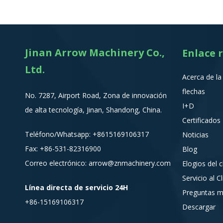
Jinan Arrow Machinery Co.,
Enlace 
Ltd.
Acerca de l
flechas
No. 7287, Airport Road, Zona de innovación
I+D
de alta tecnología, Jinan, Shandong, China.
Certificados
Teléfono/Whatsapp:
+8615
169106317
Noticias
Fax: +86-531-82316900
Blog
Correo electrónico:
arrow@znmachinery.com
Elogios del c
Servicio al C
Línea directa de servicio 24H
Preguntas m
+86-15169106317
Descargar