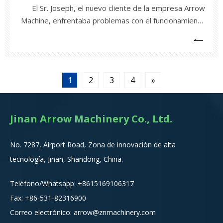
El Sr. Joseph, el nuevo cliente de la empresa Arrow
Machine, enfrentaba problemas con el funcionamiento
de las máquinas que había comprado a otro
proveedor. No pudo obtener un buen servicio
posventa de su proveedor anterior, pero después de
varios días de comunicación y discusión con nuestro
1
2
3
4
»
ingenie
Jinan Arrow Machinery Co., Ltd.
No. 7287, Airport Road, Zona de innovación de alta
tecnología, Jinan, Shandong, China.
Teléfono/Whatsapp:
+8615
169106317
Fax: +86-531-82316900
Correo electrónico:
arrow@znmachinery.com