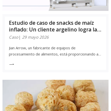
Estudio de caso de snacks de maíz
inflado: Un cliente argelino logra la
producción de snacks utilizando
Caso
29 mayo 2026
nuestra extrusora de doble tornillo
Jian Arrow, un fabricante de equipos de
SLT
procesamiento de alimentos, está proporcionando a
esta recién establecida fábrica de snacks en Argelia su
línea de producción de extrusoras de doble tornillo
serie SLT para snacks inflados, lo que permite una
producción estable, altamente eficiente y de baja
inversión.