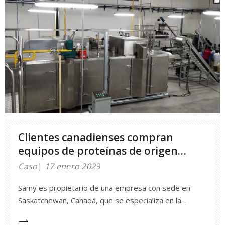
proteínas en Sri Lanka
Clientes canadienses compran
equipos de proteínas de origen
vegetal
Caso
17 enero 2023
Samy es propietario de una empresa con sede en
Saskatchewan, Canadá, que se especializa en la
producción de harina, proteínas, almidón y fibra