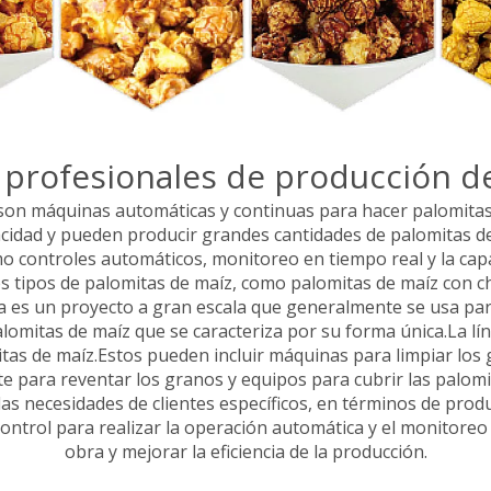
 profesionales de producción d
s son máquinas automáticas y continuas para hacer palomita
pacidad y pueden producir grandes cantidades de palomitas d
 controles automáticos, monitoreo en tiempo real y la capac
es tipos de palomitas de maíz, como palomitas de maíz con 
a es un proyecto a gran escala que generalmente se usa par
alomitas de maíz que se caracteriza por su forma única.La lín
itas de maíz.Estos pueden incluir máquinas para limpiar los g
te para reventar los granos y equipos para cubrir las palo
 las necesidades de clientes específicos, en términos de pr
control para realizar la operación automática y el monitoreo
obra y mejorar la eficiencia de la producción.