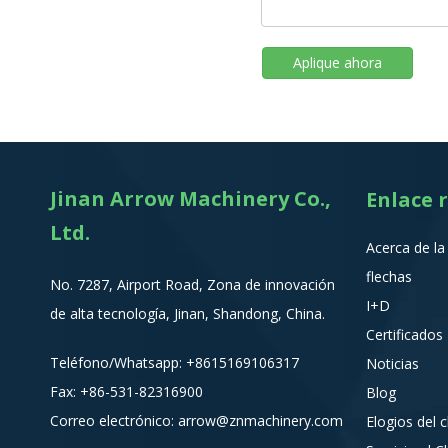
Aplique ahora
Jinan Arrow Machinery Co.,
Enlace 
Ltd.
Acerca de l
flechas
No. 7287, Airport Road, Zona de innovación
I+D
de alta tecnología, Jinan, Shandong, China.
Certificados
Teléfono/Whatsapp:
+8615
169106317
Noticias
Fax: +86-531-82316900
Blog
Correo electrónico:
arrow@znmachinery.com
Elogios del c