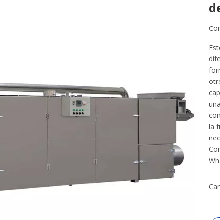
d
Com
Est
dif
for
otr
cap
una
con
la 
nec
Cor
Wha
Can