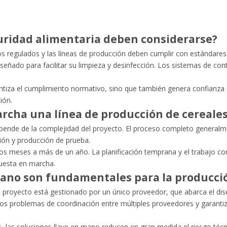
uridad alimentaria deben considerarse?
os regulados y las líneas de producción deben cumplir con
estándares
señado para facilitar su limpieza y desinfección. Los sistemas de con
ntiza el cumplimiento normativo, sino que también genera confianza e
ión.
rcha una línea de producción de cereales
epende de la complejidad del proyecto. El proceso completo generalmen
ción y producción de prueba.
arios meses a más de un año. La planificación temprana y el trabajo
puesta en marcha.
 mano son fundamentales para la producci
l proyecto está gestionado por un único proveedor, que abarca el dise
los problemas de coordinación entre múltiples proveedores y garant
s, las soluciones llave en mano reducen en gran medida el riesgo téc