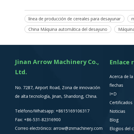
línea de producción de cereales para desayunar
m
China Máquina automática del desayuno
Máquina
Jinan Arrow Machinery Co.,
Enlace 
Ltd.
Acerca de l
flechas
No. 7287, Airport Road, Zona de innovación
I+D
de alta tecnología, Jinan, Shandong, China.
Certificados
Teléfono/Whatsapp:
+8615
169106317
Noticias
Fax: +86-531-82316900
Blog
Correo electrónico:
arrow@znmachinery.com
Elogios del c