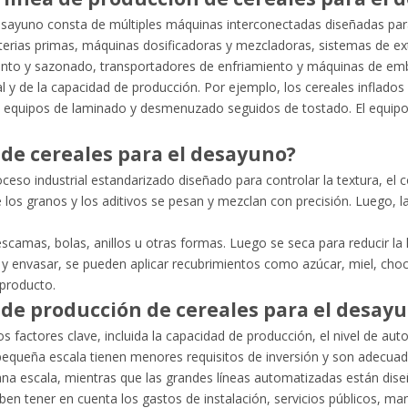
esayuno consta de múltiples máquinas interconectadas diseñadas par
terias primas, máquinas dosificadoras y mezcladoras, sistemas de 
ento y sazonado, transportadores de enfriamiento y máquinas de emb
eal y de la capacidad de producción. Por ejemplo, los cereales inflad
en equipos de laminado y desmenuzado seguidos de tostado. El equipo
 de cereales para el desayuno?
ceso industrial estandarizado diseñado para controlar la textura, el 
los granos y los aditivos se pesan y mezclan con precisión. Luego, 
scamas, bolas, anillos u otras formas. Luego se seca para reducir la 
iar y envasar, se pueden aplicar recubrimientos como azúcar, miel, ch
 producto.
de producción de cereales para el desay
s factores clave, incluida la capacidad de producción, el nivel de aut
de pequeña escala tienen menores requisitos de inversión y son ade
diana escala, mientras que las grandes líneas automatizadas están dis
ben tener en cuenta los gastos de instalación, servicios públicos, m